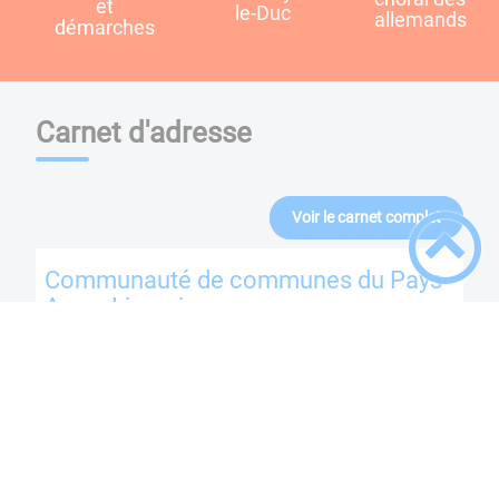
et
le-Duc
allemands
démarches
Carnet d'adresse
Voir le carnet complet
Communauté de communes du Pays
Arnay Liernais
1 rue de la gare
21230
Arnay-le-Duc
63 81 09 08 30
PLUS D'INFOS
Cabinet d'infirmières