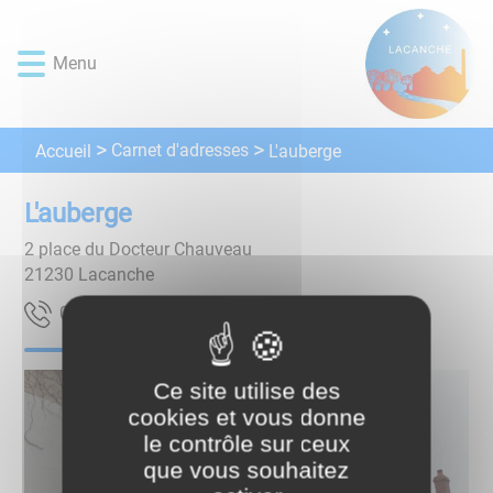
Lien
Lien
Lien
Lien
Panneau de gestion des cookies
d'accès
d'accès
d'accès
d'accès
Menu
rapide
rapide
rapide
rapide
au
au
à
au
menu
contenu
la
pied
principal
recherche
de
Carnet d'adresses
Accueil
L'auberge
page
L'auberge
2 place du Docteur Chauveau
21230
Lacanche
35 55 46 08 30
Ce site utilise des
cookies et vous donne
le contrôle sur ceux
que vous souhaitez