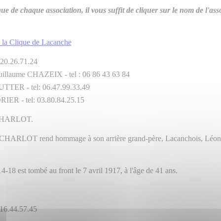
ique de chaque association, il vous suffit de cliquer sur le nom de l'ass
 la Clique de Lacanche
20.26.71.24
uillaume CHAZEIX - tel : 06 86 43 63 84
KUTTER - tel: 06.47.99.33.49
: 03.80.84.25.15
c CHARLOT.
c CHARLOT rend hommage à son arrière grand-père, Lacanchois, Léo
8 est tombé au front le 7 avril 1917, à l'âge de 41 ans.
.16.44.57.45