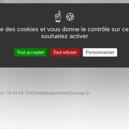
80.64.50.28
7.45.31.85.91
ise des cookies et vous donne le contrôle sur 
souhaitez activer
80.84.22.33
Tout accepter
Tout refuser
Personnaliser
l : 06 81 64 74 83/delphineporcheret@orange.fr