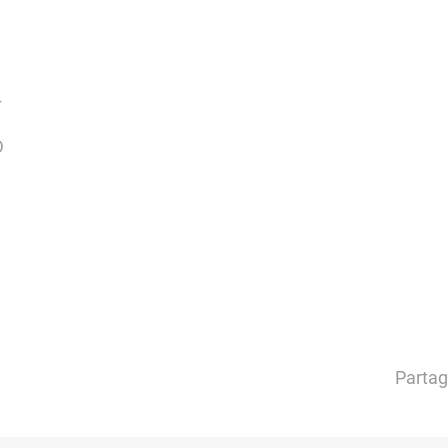
T
D
Partag