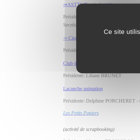
⇒
ASTTL Tennis de table
Président: Mohamed DERKI - tel: 03.
Secrétaire: Isabelle LECLERC - tel: 0
Ce site util
⇒
Cinéma l'Étoile
Président: Guy MOINGEON - tel: 03.
Club de l'âge d'or
Présidente: Liliane BRUNET
Lacanche animation
Présidente: Delphine PORCHERET - te
Les Petits Papiers
(activité de scrapbooking)