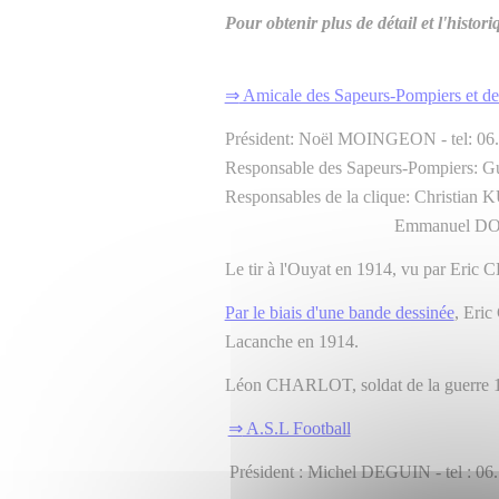
Pour obtenir plus de détail et l'histor
⇒
Amicale des Sapeurs-Pompiers et de
Président: Noël MOINGEON - tel: 06.
Responsable des Sapeurs-Pompiers: G
Responsables de la clique: Christian 
Emmanuel DORIER - tel
Le tir à l'Ouyat en 1914, vu par Eri
Par le biais d'une bande dessinée
, Eri
Lacanche en 1914.
Léon CHARLOT, soldat de la guerre 14-1
⇒
A.S.L Football
Président : Michel DEGUIN - tel : 06