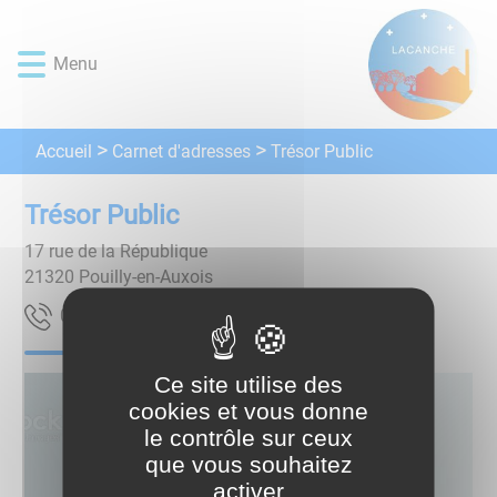
Lien
Lien
Lien
Lien
Panneau de gestion des cookies
d'accès
d'accès
d'accès
d'accès
Menu
rapide
rapide
rapide
rapide
au
au
à
au
menu
contenu
la
pied
principal
recherche
de
Carnet d'adresses
Accueil
Trésor Public
page
Trésor Public
17 rue de la République
21320
Pouilly-en-Auxois
05 18 34 54 30
Ce site utilise des
cookies et vous donne
le contrôle sur ceux
que vous souhaitez
activer